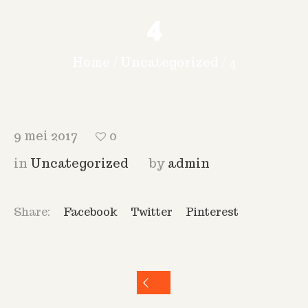
4
Home
/
Uncategorized
/
4
9 mei 2017
0
in
Uncategorized
by
admin
Share:
Facebook
Twitter
Pinterest