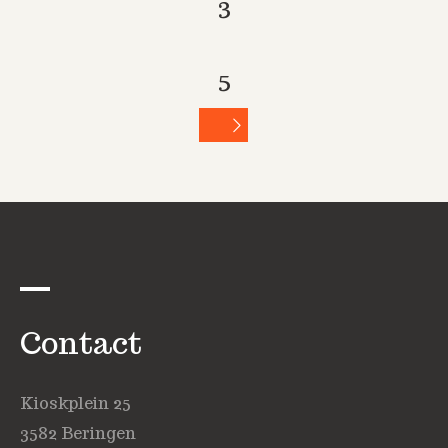
3
5
Contact
Kioskplein 25
3582 Beringen