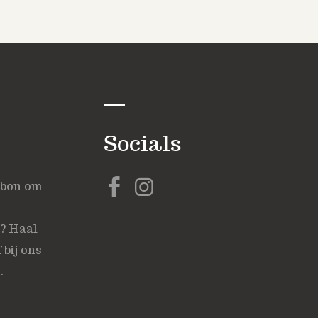
Socials
ubon om
s? Haal
 bij ons
.