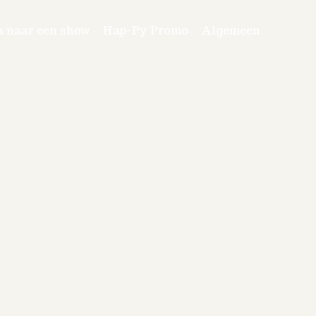
a naar een show
Hap-Py Promo
Algemeen