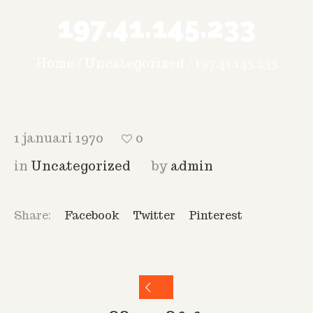
197.41.145.233
Home
/
Uncategorized
/
197.41.145.233
1 januari 1970
0
in
Uncategorized
by
admin
Share:
Facebook
Twitter
Pinterest