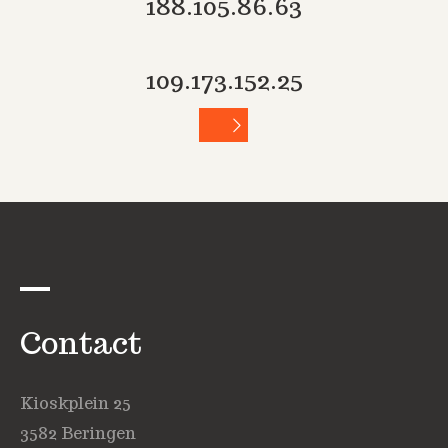
188.105.86.63
109.173.152.25
Contact
Kioskplein 25
3582 Beringen