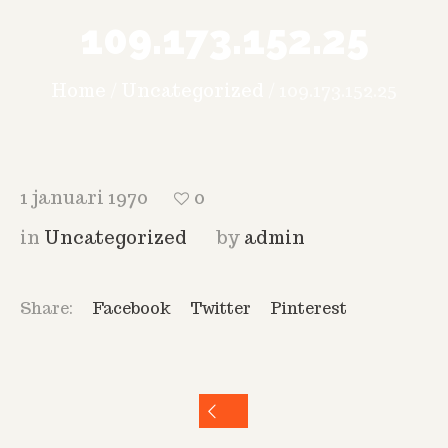
109.173.152.25
Home
/
Uncategorized
/
109.173.152.25
1 januari 1970
0
in
Uncategorized
by
admin
Share:
Facebook
Twitter
Pinterest