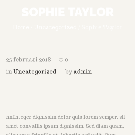
SOPHIE TAYLOR
Home
/
Uncategorized
/
Sophie Taylor
25 februari 2018
0
in
Uncategorized
by
admin
nnInteger dignissim dolor quis lorem semper, sit
amet convallis ipsum dignissim. Sed diam quam,