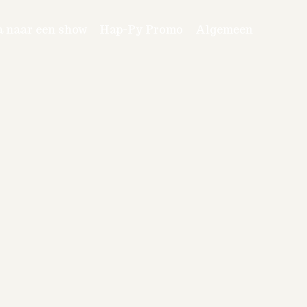
a naar een show
Hap-Py Promo
Algemeen