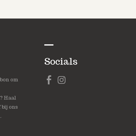
Socials
ubon om
s? Haal
 bij ons
.