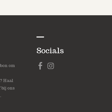
Socials
ubon om
s? Haal
 bij ons
.