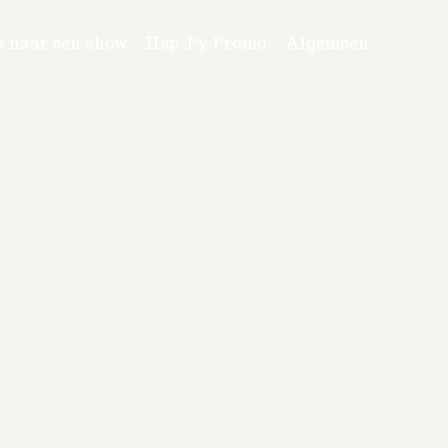
a naar een show
Hap-Py Promo
Algemeen