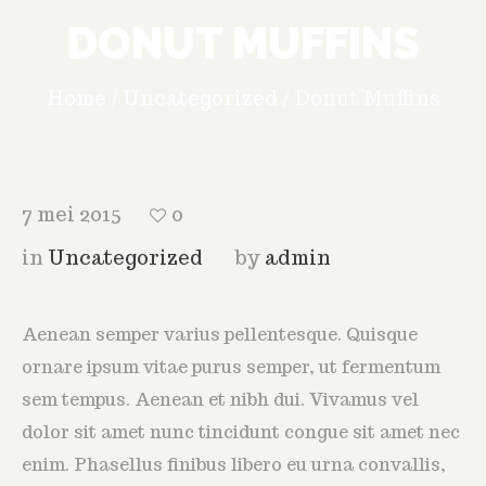
DONUT MUFFINS
Home
/
Uncategorized
/
Donut Muffins
7 mei 2015
0
in
Uncategorized
by
admin
Aenean semper varius pellentesque. Quisque
ornare ipsum vitae purus semper, ut fermentum
sem tempus. Aenean et nibh dui. Vivamus vel
dolor sit amet nunc tincidunt congue sit amet nec
enim. Phasellus finibus libero eu urna convallis,