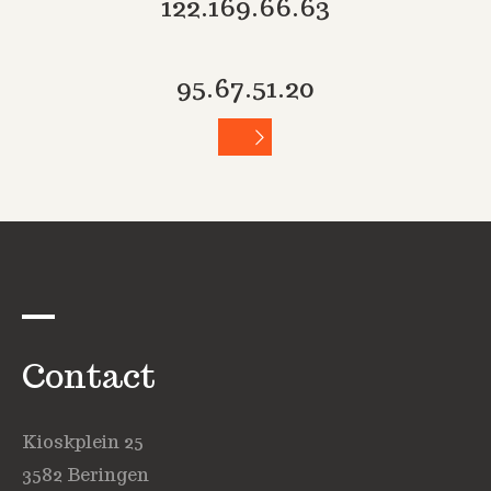
122.169.66.63
95.67.51.20
Contact
Kioskplein 25
3582 Beringen