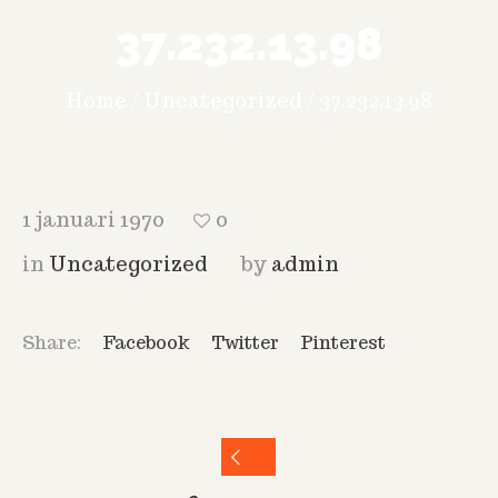
37.232.13.98
Home
/
Uncategorized
/
37.232.13.98
1 januari 1970
0
in
Uncategorized
by
admin
Share:
Facebook
Twitter
Pinterest