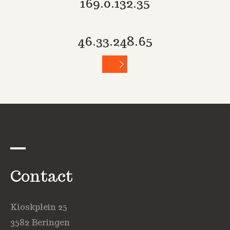
169.0.132.35
46.33.248.65
Contact
Kioskplein 25
3582 Beringen