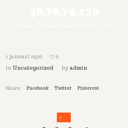
36.78.79.130
Home
/
Uncategorized
/
36.78.79.130
1 januari 1970
0
in
Uncategorized
by
admin
Share:
Facebook
Twitter
Pinterest