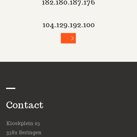
182.180.187.176
104.129.192.100
Contact
Kioskplein 25
3582 Beringen