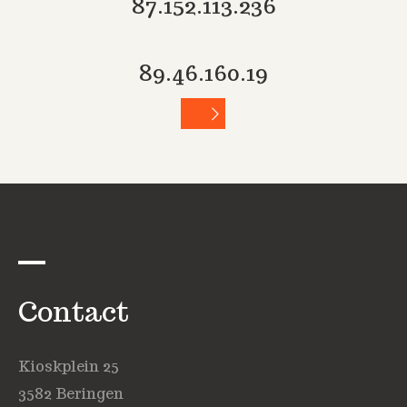
87.152.113.236
89.46.160.19
Contact
Kioskplein 25
3582 Beringen