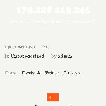
179.228.119.245
Home
/
Uncategorized
/
179.228.119.245
1 januari 1970
0
in
Uncategorized
by
admin
Share:
Facebook
Twitter
Pinterest