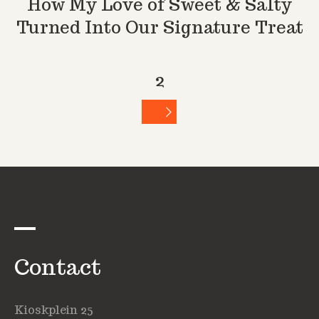
How My Love of Sweet & Salty
Turned Into Our Signature Treat
2
Contact
Kioskplein 25