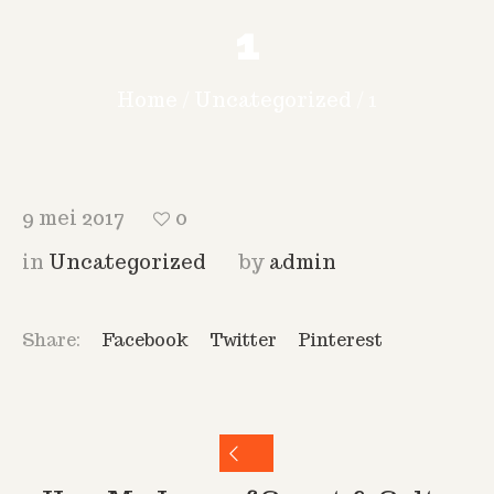
1
Home
/
Uncategorized
/
1
9 mei 2017
0
in
Uncategorized
by
admin
Share:
Facebook
Twitter
Pinterest