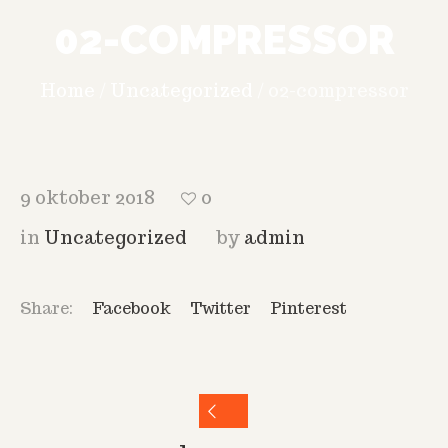
02-COMPRESSOR
Home
/
Uncategorized
/
02-compressor
9 oktober 2018
0
in
Uncategorized
by
admin
Share:
Facebook
Twitter
Pinterest