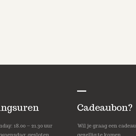
ingsuren
Cadeaubon?
ay: 18.00 – 21.30 uur
Wil je graag een cadea
 woensdag: gesloten
gezellig te komen