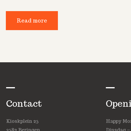
Read more
Contact
Open
Kioskplein 25
Happy Mond
3582 Beringen
Dinsdag –