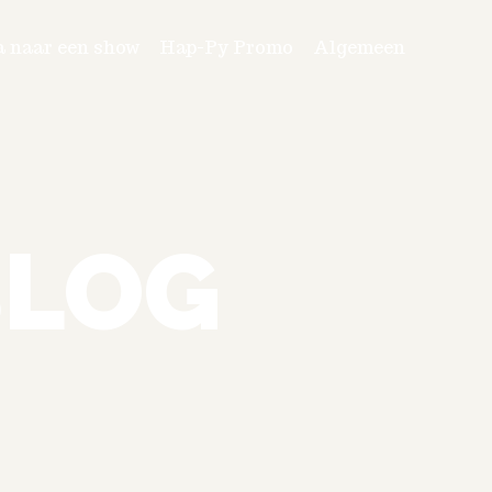
a naar een show
Hap-Py Promo
Algemeen
BLOG